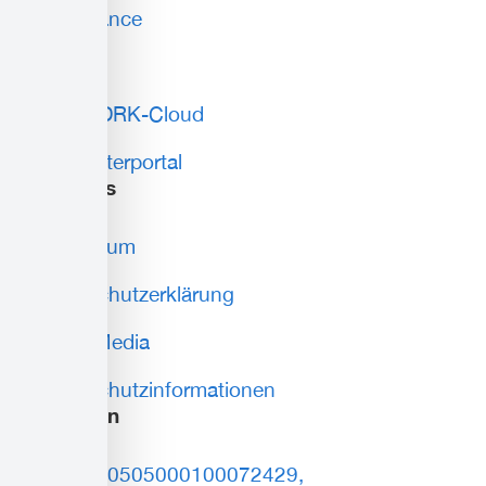
Compliance
AGB
Lokale DRK-Cloud
Mitarbeiterportal
weiteres
Impressum
Datenschutzerklärung
Social Media
Datenschutzinformationen
Spenden
DE93150505000100072429,