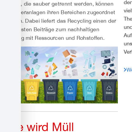
de
Abfälle, die sauber getrennt werden, können
vie
in Sortieranlagen ihren Bereichen zugeordnet
Th
werden. Dabei liefert das Recycling einen der
un
wichtigsten Beiträge zum nachhaltigen
Au
Umgang mit Ressourcen und Rohstoffen.
uns
Ver
We
Wie wird Müll