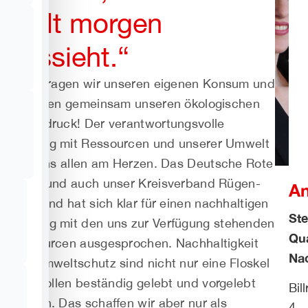
Welt morgen
aussieht.“
Hinterfragen wir unseren eigenen Konsum und
gestalten gemeinsam unseren ökologischen
Fußabdruck!
Der verantwortungsvolle
Umgang mit Ressourcen und unserer Umwelt
liegt uns allen am Herzen. Das Deutsche Rote
Kreuz und auch unser Kreisverband Rügen-
An
Stralsund hat sich klar für einen nachhaltigen
Ste
Umgang mit den uns zur Verfügung stehenden
Qu
Ressourcen ausgesprochen. Nachhaltigkeit
Nac
und Umweltschutz sind nicht nur eine Floskel
– sie sollen beständig gelebt und vorgelebt
Bil
werden. Das schaffen wir aber nur als
4