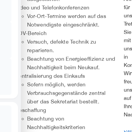
für
Video und Telefonkonferenzen
un
Vor-Ort-Termine werden auf das
Tre
Notwendigste eingeschränkt.
Sie
EDV-Bereich
mit
Versuch, defekte Technik zu
un
reparieren.
in
Beachtung von Energieeffizienz und
Kon
Nachhaltigkeit beim Neukauf.
Wir
Zentralisierung des Einkaufs
fre
Sofern möglich, werden
un
Verbrauchsgegenstände zentral
auf
über das Sekretariat bestellt.
Ihr
Beschaffung
Nac
Beachtung von
Nachhaltigkeitskriterien