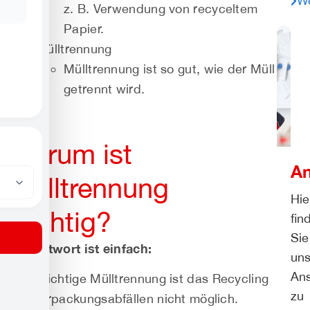
We
z. B. Verwendung von recyceltem
Papier.
Mülltrennung
Mülltrennung ist so gut, wie der Müll
getrennt wird.
Warum ist
An
Mülltrennung
Hie
wichtig?
fin
Sie
Die Antwort ist einfach:
uns
Ans
Ohne richtige Mülltrennung ist das Recycling
zu
von Verpackungsabfällen nicht möglich.