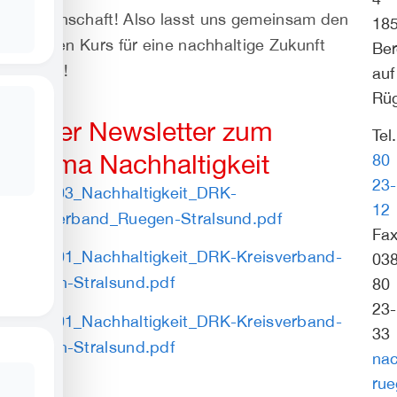
Gemeinschaft!
Also lasst uns gemeinsam den
18
richtigen Kurs für eine nachhaltige Zukunft
Be
wählen!
auf
Rü
Unser Newsletter zum
Tel
Thema Nachhaltigkeit
80
23-
2024_03_Nachhaltigkeit_DRK-
12
Kreisverband_Ruegen-Stralsund.pdf
Fax
2025_01_Nachhaltigkeit_DRK-Kreisverband-
03
Ruegen-Stralsund.pdf
80
23-
2026_01_Nachhaltigkeit_DRK-Kreisverband-
33
Ruegen-Stralsund.pdf
nac
rue