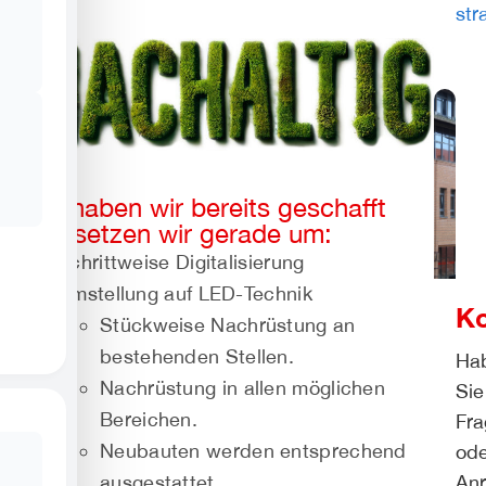
str
Was haben wir bereits geschafft
oder setzen wir gerade um:
Schrittweise Digitalisierung
Umstellung auf LED-Technik
Ko
Stückweise Nachrüstung an
bestehenden Stellen.
Ha
Nachrüstung in allen möglichen
Sie
Bereichen.
Fra
Neubauten werden entsprechend
ode
An
ausgestattet.