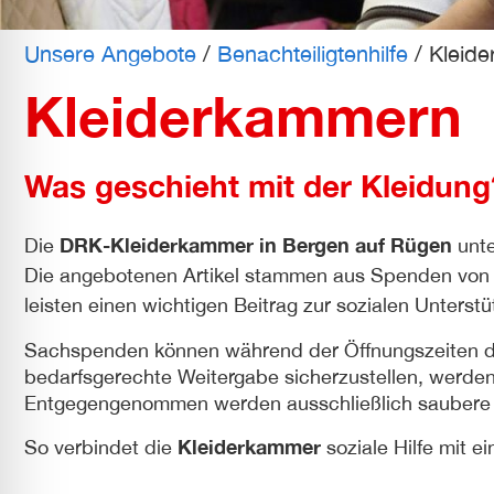
l für Anfallsicherheit
Unsere Angebote
/
Benachteiligtenhilfe
/
Kleid
-freundlicher Modus
Kleiderkammern
dheitsmodus
Was geschieht mit der Kleidung
DRK-Kleiderkammer in Bergen auf Rügen
Die
unte
psie-sicherer Modus
Die angebotenen Artikel stammen aus Spenden von 
leisten einen wichtigen Beitrag zur sozialen Unterstü
Sachspenden können während der Öffnungszeiten di
bedarfsgerechte Weitergabe sicherzustellen, werden 
Entgegengenommen werden ausschließlich saubere und
Kleiderkammer
So verbindet die
soziale Hilfe mit 