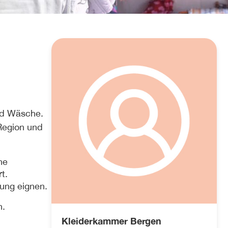
nd Wäsche.
Region und
ne
t.
zung eignen.
n.
Kleiderkammer Bergen