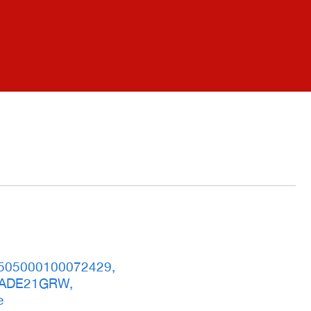
505000100072429,
LADE21GRW,
e