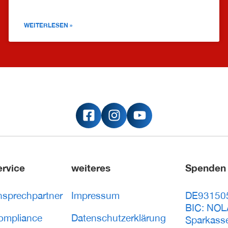
WEITERLESEN »
ervice
weiteres
Spenden
nsprechpartner
Impressum
DE93150
BIC: NO
ompliance
Datenschutzerklärung
Sparkass