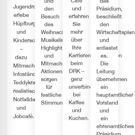
Café
und
das
Jugendrotkreuz,
und
den
Präsidium,
erlebe
erfahren
Besuch
beschließt
Hüpfburg
Sie
des
den
und
mehr
Weihnachtsmanns.
Wirtschaftsplan
über
Musikalische
und
Kinderschminken
Ihre
Highlights
entlastet
–
Karrieremöglichkeiten
und
es.
dazu
beim
Mitmach-
Die
Mitmachaktionen,
DRK –
Aktionen
Leitung
Infostände,
ganz
sorgen
übernehmen
Teddykrankenhaus,
unverbindlich
für
ein
realistische
bei
festliche
hauptamtlicher
Notfalldarstellung
Kaffee
Stimmung.
Vorstand
und
und
und
Jobcafé.
Kuchen.
ein
ehrenamtliches
Präsidium