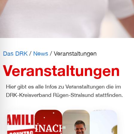
l für Anfallsicherheit
-freundlicher Modus
dheitsmodus
Das DRK
/
News
/
Veranstaltungen
Veranstaltungen
psie-sicherer Modus
Hier gibt es alle Infos zu Veranstaltungen die im
DRK-Kreisverband Rügen-Stralsund stattfinden.