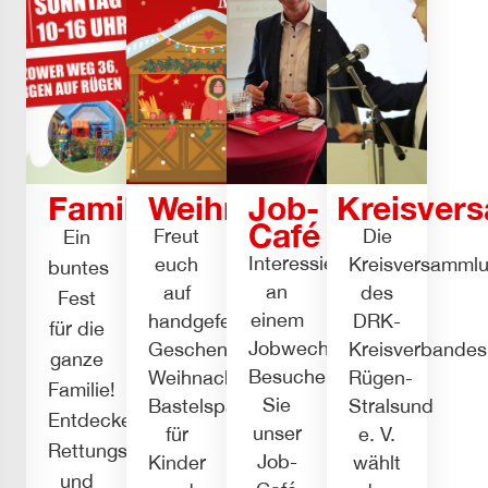
Familientag
Weihnachtsmarkt
Job-
Kreisver
Café
Freut
Die
Ein
Interessiert
euch
Kreisversamml
buntes
an
auf
des
Fest
einem
handgefertigte
DRK-
für die
Jobwechsel?
Geschenkideen,
Kreisverbandes
ganze
Besuchen
Weihnachtsleckereien,
Rügen-
Familie!
Sie
Bastelspaß
Stralsund
Entdecke
unser
für
e. V.
Rettungsdienst
Job-
Kinder
wählt
und