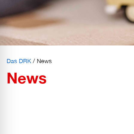
l für Anfallsicherheit
-freundlicher Modus
dheitsmodus
Das DRK
/
News
psie-sicherer Modus
News