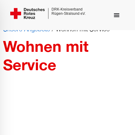
Unsere Angebote
/
Wohnen mit Service
Wohnen mit
Service
hinderungsmodus