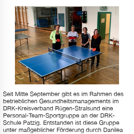
ür Anfallsicherheit
reundlicher Modus
eitsmodus
ie-sicherer Modus
Seit Mitte September gibt es im Rahmen des
betrieblichen Gesundheits­managements im
DRK-Kreis­verband Rügen-Stralsund eine
Personal-Team-Sport­gruppe an der DRK-
Schule Patzig. Ent­standen ist diese Gruppe
unter maß­geblicher Förderung durch Danilea