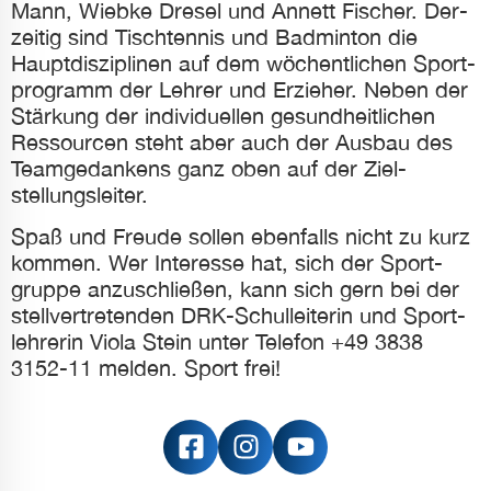
Mann, Wiebke Dresel und Annett Fischer. Der­
zeitig sind Tisch­tennis und Bad­minton die
Haupt­disziplinen auf dem wöchent­lichen Sport­
programm der Lehrer und Er­zieher. Neben der
Stärkung der individuellen gesundheit­lichen
Ressourcen steht aber auch der Aus­bau des
Team­gedankens ganz oben auf der Ziel­
stellungs­leiter.
Spaß und Freude sollen eben­falls nicht zu kurz
kommen. Wer Interesse hat, sich der Sport­
gruppe anzu­schließen, kann sich gern bei der
stell­ver­tretenden DRK-Schul­leiterin und Sport­
lehrerin Viola Stein unter Telefon +49 3838
3152-11 melden. Sport frei!