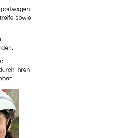
nsportwagen
reife sowie
n
rden.
nd
durch ihren
haben.