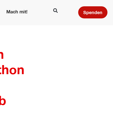
Mach mit!
Spenden
n
thon
ab