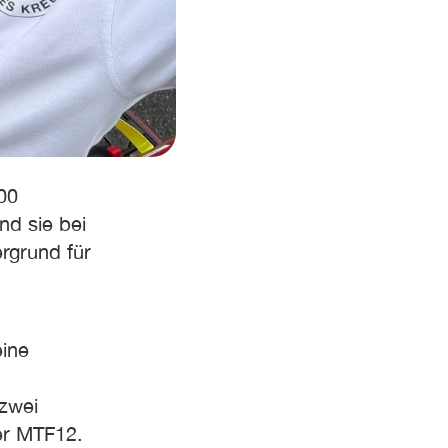
00
nd sie bei
rgrund für
eine
zwei
er MTF12.