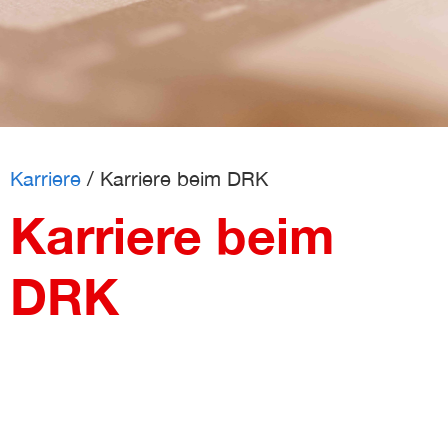
eit
odus
Karriere
/
Karriere beim DRK
Karriere beim
dus
DRK