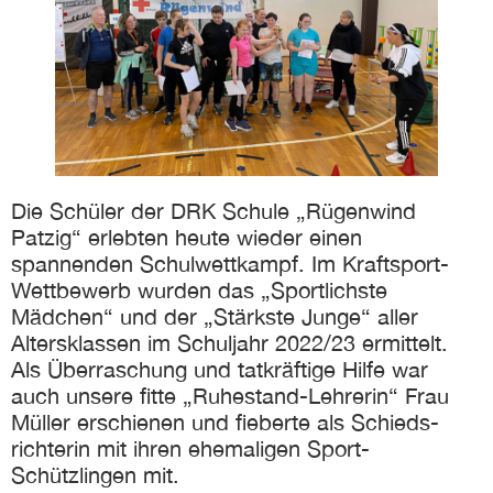
eit
odus
Die Schüler der DRK Schule „Rügenwind
Patzig“ erlebten heute wieder einen
spannenden Schul­wett­kampf. Im Kraft­sport-
Wett­bewerb wurden das „Sportlichste
dus
Mädchen“ und der „Stärkste Junge“ aller
Alters­klassen im Schuljahr 2022/23 ermittelt.
Als Über­raschung und tat­kräftige Hilfe war
auch unsere fitte „Ruhestand-Lehrerin“ Frau
Müller erschienen und fieberte als Schieds­
richterin mit ihren ehemaligen Sport-
Schützlingen mit.