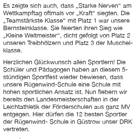
Es zeigte sich auch, dass „Starke Nerven“ am
Wett­kampf­tag oftmals vor „Kraft“ siegten. Die
„Teamstärkste Klasse“ mit Platz 1 war unsere
Bern­stein­klasse. Sie feierten ihren Sieg wie
„Kleine Weltmeister“, dicht gefolgt von Platz 2
unseren Treib­hölzern und Platz 3 der Muschel­
klasse.
Herzlichen Glück­wunsch allen Sportlern! Die
Schüler und Pädagogen haben an diesem 5-
stündigen Sport­fest wieder bewiesen, dass
unsere Rügenwind-Schule eine Schule mit
hohen sportlichen Ansatz ist. Nun fiebern wir
bereits den Landes­meister­schaften in der
Leicht­athletik der Förder­schulen aus ganz MV
entgegen. Hier dürfen die 12 besten Sportler
der Rügenwind- Schule in Güstrow unser DRK
vertreten.