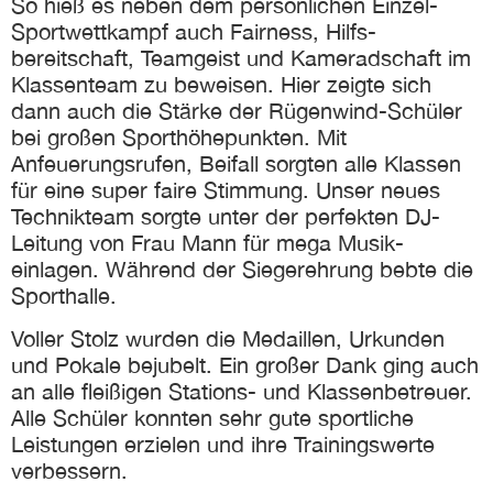
So hieß es neben dem persönlichen Einzel-
Sport­wett­kampf auch Fairness, Hilfs­
bereitschaft, Team­geist und Kamerad­schaft im
Klassen­team zu beweisen. Hier zeigte sich
dann auch die Stärke der Rügenwind-Schüler
bei großen Sport­höhe­punkten. Mit
Anfeuerungs­rufen, Beifall sorgten alle Klassen
für eine super faire Stimmung. Unser neues
Technik­team sorgte unter der perfekten DJ-
Leitung von Frau Mann für mega Musik­
einlagen. Während der Sieger­ehrung bebte die
Sporthalle.
Voller Stolz wurden die Medaillen, Urkunden
und Pokale bejubelt. Ein großer Dank ging auch
an alle fleißigen Stations- und Klassen­betreuer.
Alle Schüler konnten sehr gute sportliche
Leistungen erzielen und ihre Trainings­werte
verbessern.