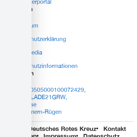
Mitarbeiterportal
weiteres
Impressum
Datenschutzerklärung
Social Media
Datenschutzinformationen
Spenden
DE93150505000100072429,
BIC: NOLADE21GRW,
Sparkasse
Vorpommern-Rügen
© 2025 Deutsches Rotes Kreuz
Kontakt
Sitemap
Impressum
Datenschutz