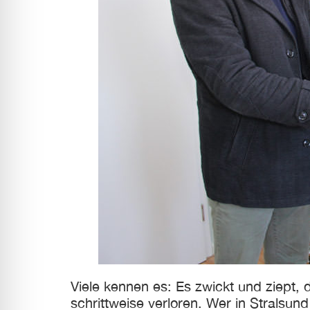
l für Anfallsicherheit
-freundlicher Modus
dheitsmodus
psie-sicherer Modus
Viele kennen es: Es zwickt und ziept,
schrittweise verloren. Wer in Stralsu