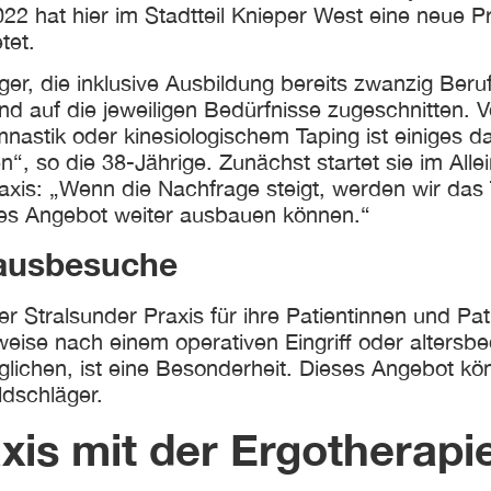
2 hat hier im Stadtteil Knieper West eine neue Pra
tet.
äger, die inklusive Ausbildung bereits zwanzig Ber
nd auf die jeweiligen Bedürfnisse zugeschnitten.
astik oder kinesiologischem Taping ist einiges da
en“, so die 38-Jährige. Zunächst startet sie im All
is: „Wenn die Nachfrage steigt, werden wir das T
iges Angebot weiter ausbauen können.“
ausbesuche
der Stralsunder Praxis für ihre Patientinnen und Pa
weise nach einem operativen Eingriff oder altersbe
ichen, ist eine Besonderheit. Dieses Angebot kö
ldschläger.
is mit der Ergotherapie