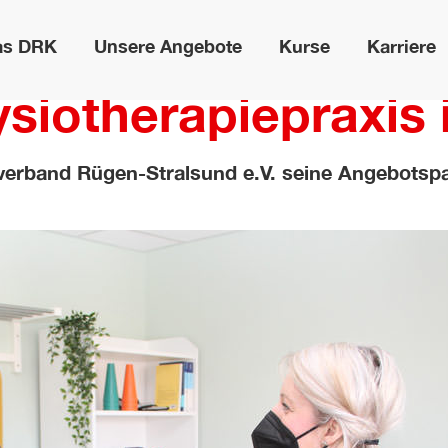
as DRK
Unsere Angebote
Kurse
Karriere
iotherapiepraxis i
verband Rügen-Stralsund e.V. seine Angebotspal