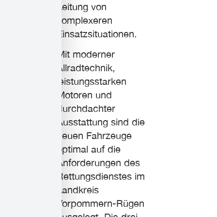
Leitung von
komplexeren
Einsatzsituationen.
Mit moderner
Allradtechnik,
leistungsstarken
Motoren und
durchdachter
Ausstattung sind die
neuen Fahrzeuge
optimal auf die
Anforderungen des
Rettungsdienstes im
Landkreis
Vorpommern-Rügen
ausgelegt. Die drei