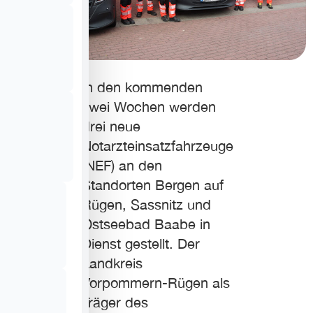
In den kommenden
zwei Wochen werden
drei neue
Notarzteinsatzfahrzeuge
(NEF) an den
Standorten Bergen auf
Rügen, Sassnitz und
Ostseebad Baabe in
Dienst gestellt. Der
Landkreis
Vorpommern-Rügen als
Träger des