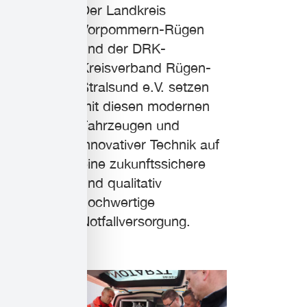
Der Landkreis
Vorpommern-Rügen
und der DRK-
Kreisverband Rügen-
Stralsund e.V. setzen
mit diesen modernen
Fahrzeugen und
innovativer Technik auf
eine zukunftssichere
und qualitativ
hochwertige
Notfallversorgung.