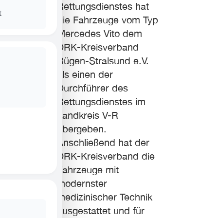
Rettungsdienstes hat
t
die Fahrzeuge vom Typ
Mercedes Vito dem
DRK-Kreisverband
Rügen-Stralsund e.V.
als einen der
Durchführer des
Rettungsdienstes im
Landkreis V-R
übergeben.
Anschließend hat der
DRK-Kreisverband die
Fahrzeuge mit
modernster
medizinischer Technik
ausgestattet und für