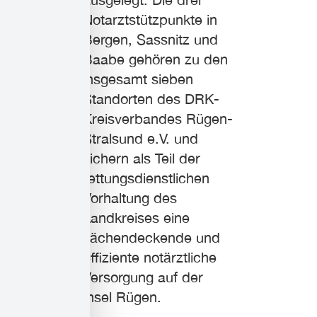
Notarztstützpunkte in
Bergen, Sassnitz und
Baabe gehören zu den
insgesamt sieben
Standorten des DRK-
Kreisverbandes Rügen-
Stralsund e.V. und
sichern als Teil der
rettungsdienstlichen
Vorhaltung des
Landkreises eine
flächendeckende und
effiziente notärztliche
Versorgung auf der
Insel Rügen.