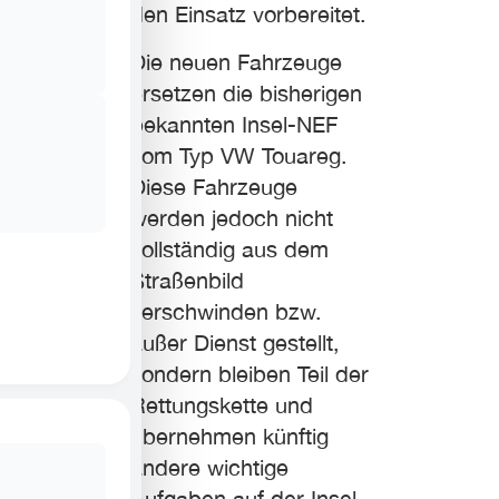
den Einsatz vorbereitet.
Die neuen Fahrzeuge
ersetzen die bisherigen
bekannten Insel-NEF
vom Typ VW Touareg.
Diese Fahrzeuge
werden jedoch nicht
vollständig aus dem
Straßenbild
verschwinden bzw.
außer Dienst gestellt,
sondern bleiben Teil der
Rettungskette und
übernehmen künftig
andere wichtige
Aufgaben auf der Insel