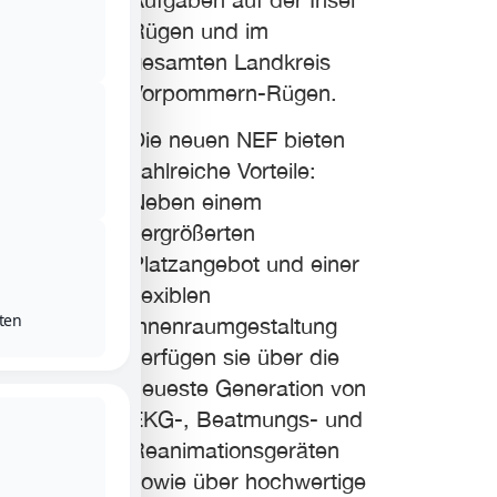
Rügen und im
gesamten Landkreis
Vorpommern-Rügen.
Die neuen NEF bieten
zahlreiche Vorteile:
Neben einem
vergrößerten
Platzangebot und einer
flexiblen
ten
Innenraumgestaltung
verfügen sie über die
neueste Generation von
EKG-, Beatmungs- und
Reanimationsgeräten
sowie über hochwertige