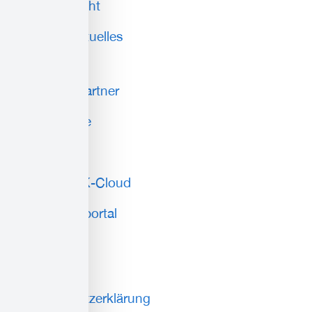
Wasserwacht
News & Aktuelles
Service
Ansprechpartner
Compliance
AGB
Lokale DRK-Cloud
Mitarbeiterportal
weiteres
Impressum
Datenschutzerklärung