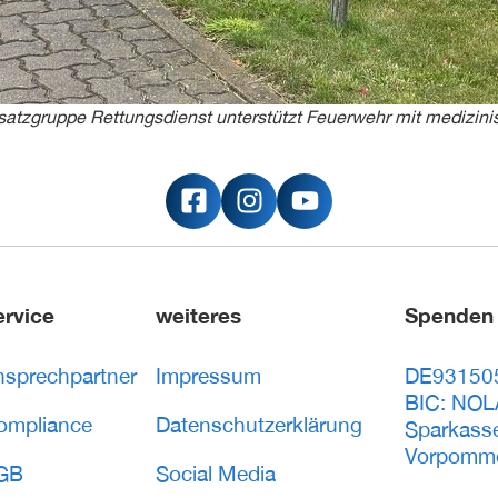
atzgruppe Rettungsdienst unterstützt Feuerwehr mit medizini
ervice
weiteres
Spenden
nsprechpartner
Impressum
DE93150
BIC: NO
ompliance
Datenschutzerklärung
Sparkass
Vorpomm
GB
Social Media