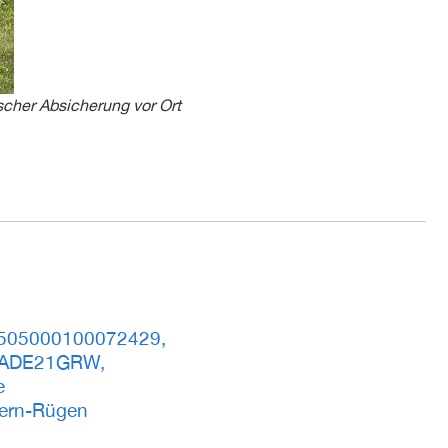
scher Absicherung vor Ort
505000100072429,
LADE21GRW,
e
ern-Rügen