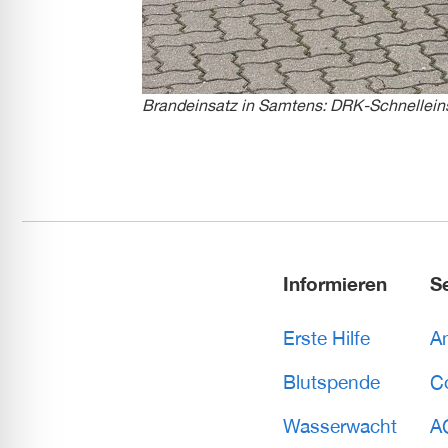
Brandeinsatz in Samtens: DRK-Schnelleins
Informieren
S
Erste Hilfe
A
Blutspende
C
Wasserwacht
A