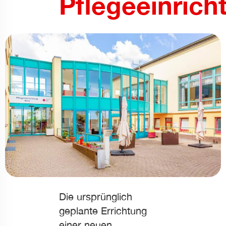
Pflegeeinrich
 Anfallsicherheit
undlicher Modus
tsmodus
-sicherer Modus
Die ursprünglich
geplante Errichtung
einer neuen