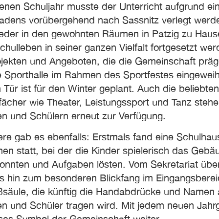
enen Schuljahr musste der Unterricht aufgrund ei
dens vorübergehend nach Sassnitz verlegt werde
wieder in den gewohnten Räumen in Patzig zu Haus
hulleben in seiner ganzen Vielfalt fortgesetzt wer
ojekten und Angeboten, die die Gemeinschaft präg
e Sporthalle im Rahmen des Sportfestes eingeweih
 Tür ist für den Winter geplant. Auch die beliebten
tfächer wie Theater, Leistungssport und Tanz steh
en und Schülern erneut zur Verfügung.
re gab es ebenfalls: Erstmals fand eine Schulhaus
nen statt, bei der die Kinder spielerisch das Gebä
onnten und Aufgaben lösten. Vom Sekretariat übe
is hin zum besonderen Blickfang im Eingangsberei
aßsäule, die künftig die Handabdrücke und Namen a
en und Schüler tragen wird. Mit jedem neuen Jahr
ses Symbol der Gemeinschaft weiter.