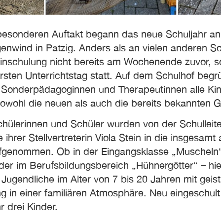
besonderen Auftakt begann das neue Schuljahr a
enwind in Patzig. Anders als an vielen anderen S
 Einschulung nicht bereits am Wochenende zuvor, 
rsten Unterrichtstag statt. Auf dem Schulhof begr
, Sonderpädagoginnen und Therapeutinnen alle Ki
 sowohl die neuen als auch die bereits bekannten G
hülerinnen und Schüler wurden von der Schulleite
ihrer Stellvertreterin Viola Stein in die insgesamt 
fgenommen. Ob in der Eingangsklasse „Muscheln“ 
der im Berufsbildungsbereich „Hühnergötter“ – hie
Jugendliche im Alter von 7 bis 20 Jahren mit geist
g in einer familiären Atmosphäre. Neu eingeschult
 drei Kinder.