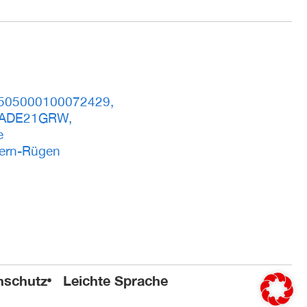
505000100072429,
LADE21GRW,
e
ern-Rügen
nschutz
Leichte Sprache