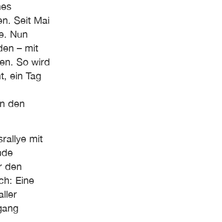
nes
n. Seit Mai
e. Nun
den – mit
en. So wird
t, ein Tag
en den
rallye mit
ude
r den
ch: Eine
ller
gang