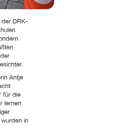
n der DRK-
chulen
sondern
üßten
nder
esichter.
rin Antje
acht
für die
r lernen
iger
 wurden in