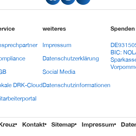
ervice
weiteres
Spenden
nsprechpartner
Impressum
DE93150
BIC: NO
ompliance
Datenschutzerklärung
Sparkass
Vorpomm
GB
Social Media
okale DRK-Cloud
Datenschutzinformationen
tarbeiterportal
Kreuz
Kontakt
Sitemap
Impressum
Date