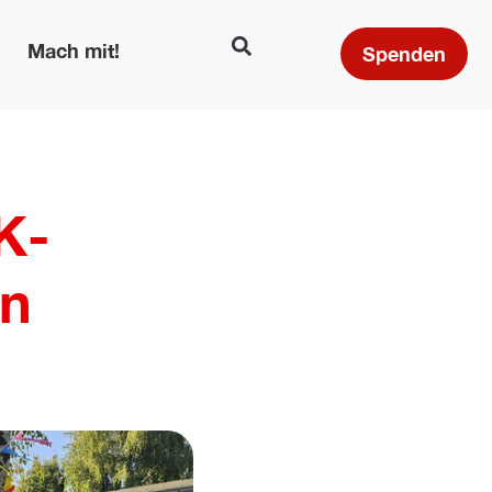
Mach mit!
Spenden
K-
in