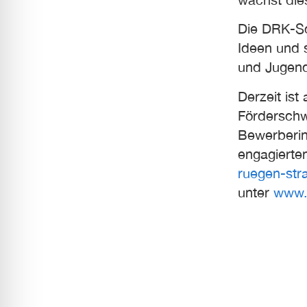
Die DRK-Sc
Ideen und 
und Jugend
Derzeit is
Förderschw
Bewerberin
engagiert
ruegen-str
unter
www.d