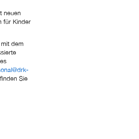
it neuen
 für Kinder
e mit dem
sierte
des
sonal@drk-
finden Sie