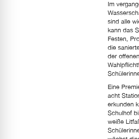
Im vergang
Wasserscha
sind alle 
kann das Sc
Festen, Pr
die saniert
der offenen
Wahlpflich
Schülerinn
Eine Premie
acht Statio
erkunden k
Schulhof b
weiße Litf
Schülerinn
wächst die