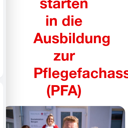
starten
ofil für Anfallsicherheit
in die
DHD-freundlicher Modus
Ausbildung
lindheitsmodus
zur
ilepsie-sicherer Modus
Pflegefachas
(PFA)