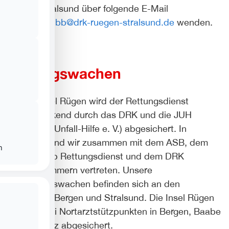
Bereich Stralsund über folgende E-Mail
Adresse
mpbb@drk-ruegen-stralsund.de
wenden.
Rettungswachen
Auf der Insel Rügen wird der Rettungsdienst
flächendeckend durch das DRK und die JUH
(Johanniter-Unfall-Hilfe e. V.) abgesichert. In
Stralsund sind wir zusammen mit dem ASB, dem
n
Eigenbetrieb Rettungsdienst und dem DRK
Nordvorpommern vertreten. Unsere
Lehrrettungswachen befinden sich an den
Standorten Bergen und Stralsund. Die Insel Rügen
wird mit drei Nortarztstützpunkten in Bergen, Baabe
und Sassnitz abgesichert.