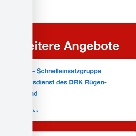
Weitere Angebote
SEG-R – Schnelleinsatzgruppe
Rettungsdienst des DRK Rügen-
Stralsund
WEITERLESEN »