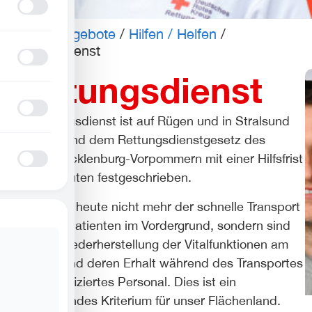
Profil für Anfallsicherheit
Unsere Angebote
/
Hilfen / Helfen
/
Rettungsdienst
ADHD-freundlicher Modus
Rettungsdienst
Blindheitsmodus
Der Rettungsdienst ist auf Rügen und in Stralsund
entsprechend dem Rettungsdienstgesetz des
Landes Mecklenburg-Vorpommern mit einer Hilfsfrist
Epilepsie-sicherer Modus
von 10 Minuten festgeschrieben.
Dabei steht heute nicht mehr der schnelle Transport
des Notfallpatienten im Vordergrund, sondern sind
eher die Wiederherstellung der Vitalfunktionen am
Notfallort und deren Erhalt während des Transportes
durch qualifiziertes Personal. Dies ist ein
entscheidendes Kriterium für unser Flächenland.