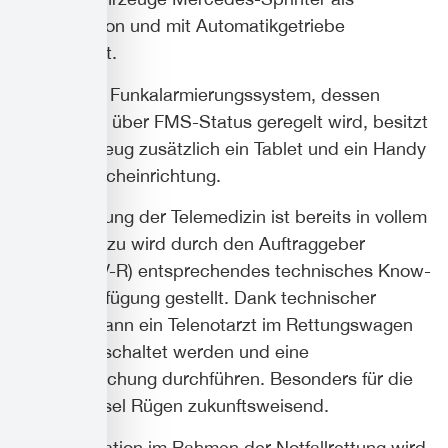
Kastenversion und mit Automatikgetriebe
ausgestattet.
Neben dem Funkalarmierungssystem, dessen
Anwendung über FMS-Status geregelt wird, besitzt
jedes Fahrzeug zusätzlich ein Tablet und ein Handy
mit Freisprecheinrichtung.
Die Umsetzung der Telemedizin ist bereits in vollem
Gange. Hierzu wird durch den Auftraggeber
(Landkreis V-R) entsprechendes technisches Know-
how zur Verfügung gestellt. Dank technischer
Hilfsmittel kann ein Telenotarzt im Rettungswagen
(RTW) zugeschaltet werden und eine
Fernuntersuchung durchführen. Besonders für die
ländliche Insel Rügen zukunftsweisend.
Die Defibrillation im Rahmen der Notfallrettung wird