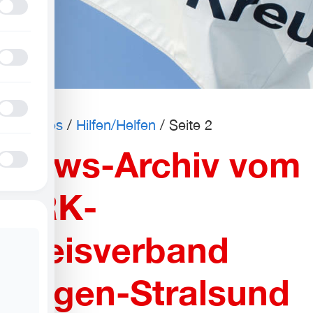
Profil für Anfallsicherheit
ADHD-freundlicher Modus
Blindheitsmodus
Aktuelles
/
Hilfen/Helfen
/
Seite 2
News-Archiv vom
Epilepsie-sicherer Modus
DRK-
Kreisverband
Rügen-Stralsund