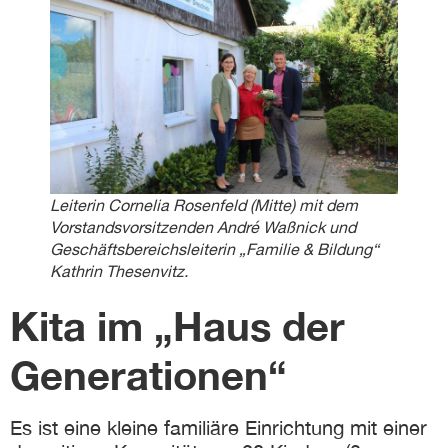
eit
odus
Leiterin Cornelia Rosenfeld (Mitte) mit dem
Vorstandsvorsitzenden André Waßnick und
Geschäftsbereichsleiterin „Familie & Bildung“
dus
Kathrin Thesenvitz.
Kita im „Haus der
Generationen“
Es ist eine kleine familiäre Einrichtung mit einer