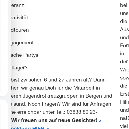
T
oleranz
bei
uns
K
reativität
die
Aus
R
adtouren
und
E
ngagement
For
in
U
rische Partys
der
Z
eltlager?
Was
sow
Du bist zwischen 6 und 27 Jahren alt? Dann
die
suchen wir genau Dich für die Mitarbeit in
Ers
unseren Jugendrotkreuzgruppen in Bergen und
Hilf
Stralsund. Noch Fragen? Wir sind für Anfragen
und
gerne erreichbar unter Tel.: 03838 80 23-
nat
Wir freuen uns auf neue Gesichter!
>
17.
viel
Anmeldung HIER <