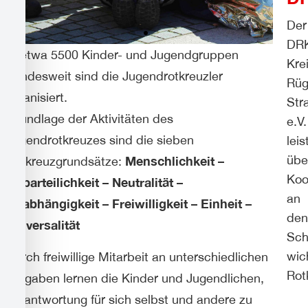
Der
DR
In etwa 5500 Kinder- und Jugendgruppen
Kre
bundesweit sind die Jugendrotkreuzler
Rüg
organisiert.
Str
Grundlage der Aktivitäten des
e.V.
Jugendrotkreuzes sind die sieben
leis
übe
Menschlichkeit –
Rotkreuzgrundsätze:
Koo
Unparteilichkeit – Neutralität –
an
Unabhängigkeit – Freiwilligkeit – Einheit –
den
Universalität
Sch
wic
Durch freiwillige Mitarbeit an unterschiedlichen
Rot
Aufgaben lernen die Kinder und Jugendlichen,
Verantwortung für sich selbst und andere zu