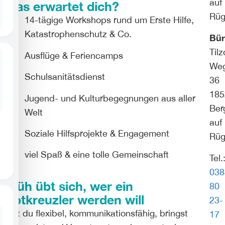
auf
Was erwartet dich?
Rü
14-tägige Workshops rund um Erste Hilfe,
Katastrophenschutz & Co.
Bür
Til
Ausflüge & Feriencamps
We
Schulsanitätsdienst
36
185
Jugend- und Kulturbegegnungen aus aller
Ber
Welt
auf
Soziale Hilfsprojekte & Engagement
Rü
viel Spaß & eine tolle Gemeinschaft
Tel.
038
Früh übt sich, wer ein
80
Rotkreuzler werden will
23-
Bist du flexibel, kommunikationsfähig, bringst
17