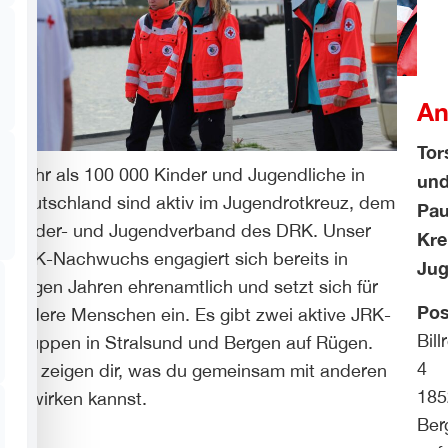
An
Tor
Mehr als 100 000 Kinder und Jugendliche in
un
Deutschland sind aktiv im Jugendrotkreuz, dem
Pau
Kinder- und Jugendverband des DRK. Unser
Kre
DRK-Nachwuchs engagiert sich bereits in
Jug
jungen Jahren ehrenamtlich und setzt sich für
Pos
andere Menschen ein. Es gibt zwei aktive JRK-
Bill
Gruppen in Stralsund und Bergen auf Rügen.
4
Wir zeigen dir, was du gemeinsam mit anderen
185
bewirken kannst.
Ber