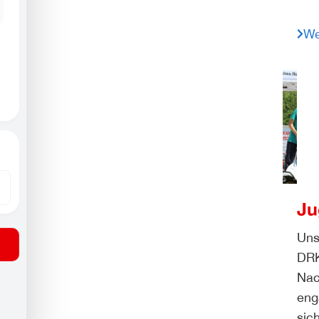
We
Ju
Uns
DR
Na
eng
sic