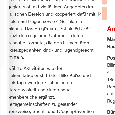
engagiert sich mit vielfältigen Angeboten im
schulischen Bereich und kooperiert dafür mit 14
Schulen auf Rügen sowie 4 Schulen in
An
Stralsund. Das Programm „Schule & DRK“
ergänzt den regulären Unterricht durch
Mar
praxisnahe Formate, die den humanitären
Hau
Rotkreuzgedanken kind- und jugendgerecht
vermitteln.
Pos
Bill
Bewährte Aktivitäten wie der
4
Schulsanitätsdienst, Erste-Hilfe-Kurse und
185
Projekttage werden kontinuierlich
Ber
weiterentwickelt und durch neue
auf
Themenbereiche ergänzt.
Rü
Arbeitsgemeinschaften zu gesunder
Lebensweise, Sucht- und Drogenprävention
Bür