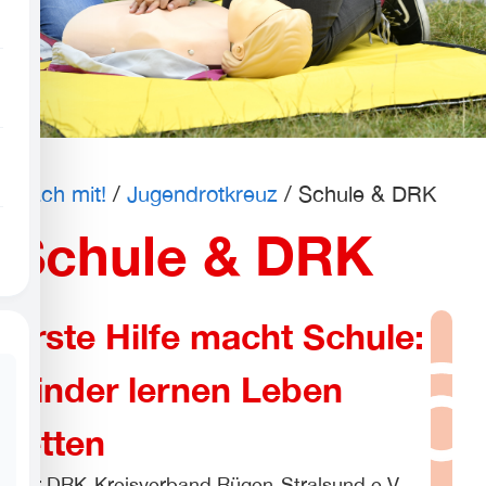
Profil für Anfallsicherheit
ADHD-freundlicher Modus
Blindheitsmodus
Mach mit!
/
Jugendrotkreuz
/
Schule & DRK
Schule & DRK
Epilepsie-sicherer Modus
Erste Hilfe macht Schule:
Kinder lernen Leben
retten
Der DRK-Kreisverband Rügen-Stralsund e.V.