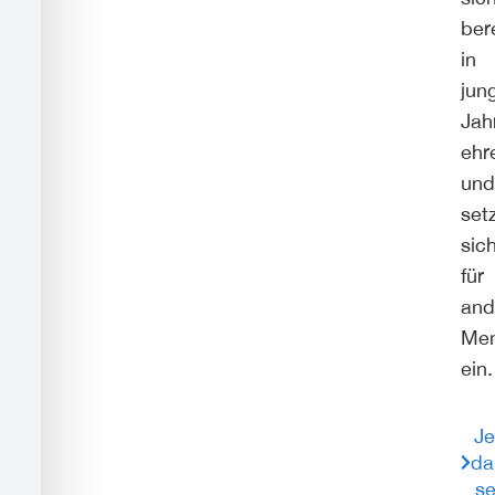
ber
in
jun
Jah
ehr
und
set
sic
für
and
Me
ein
Je
da
se