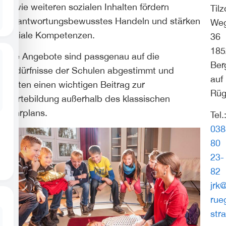
sowie weiteren sozialen Inhalten fördern
Til
verantwortungsbewusstes Handeln und stärken
We
soziale Kompetenzen.
36
185
Alle Angebote sind passgenau auf die
Ber
Bedürfnisse der Schulen abgestimmt und
auf
leisten einen wichtigen Beitrag zur
Rü
Wertebildung außerhalb des klassischen
Lehrplans.
Tel.
038
80
23-
82
jrk
rue
str