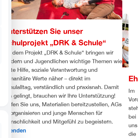
Unterstützen Sie unser
Schulprojekt „DRK & Schule“
Mit dem Projekt „DRK & Schule“ bringen wir
Kindern und Jugendlichen wichtige Themen wie
Erste Hilfe, soziale Verantwortung und
Eh
humanitäre Werte näher – direkt im
Schulalltag, verständlich und praxisnah. Damit
Im
das gelingt, brauchen wir Ihre Unterstützung!
Vor
Helfen Sie uns, Materialien bereitzustellen, AGs
ste
zu organisieren und junge Menschen für
bei
Menschlichkeit und Mitgefühl zu begeistern.
uns
Spenden
die